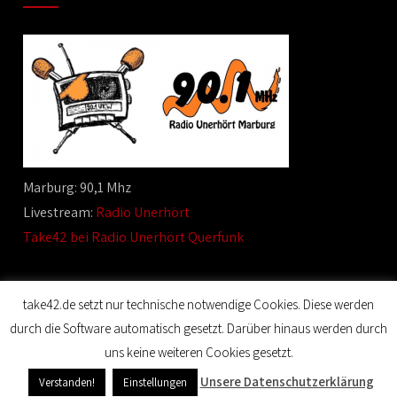
Marburg: 90,1 Mhz
Livestream:
Radio Unerhört
Take42 bei Radio Unerhört Querfunk
take42.de setzt nur technische notwendige Cookies. Diese werden
durch die Software automatisch gesetzt. Darüber hinaus werden durch
© 2020 Film Maker. All Rights Reserved. Designed by SKT
uns keine weiteren Cookies gesetzt.
Themes.
Unsere Datenschutzerklärung
Verstanden!
Einstellungen