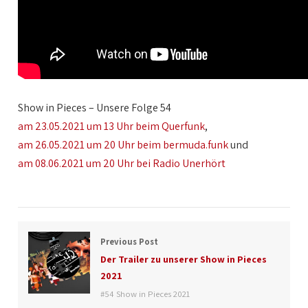
Show in Pieces – Unsere Folge 54
am 23.05.2021 um 13 Uhr beim Querfunk
,
am 26.05.2021 um 20 Uhr beim bermuda.funk
und
am 08.06.2021 um 20 Uhr bei Radio Unerhört
Previous Post
Der Trailer zu unserer Show in Pieces
2021
#54 Show in Pieces 2021