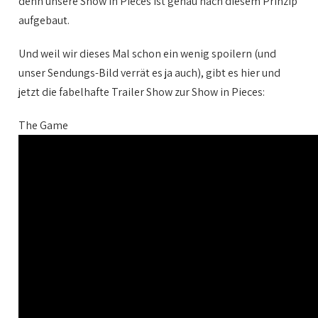
denn unsere Show in Pieces ist genau nach diesem Prinzip
aufgebaut.
Und weil wir dieses Mal schon ein wenig spoilern (und
unser Sendungs-Bild verrät es ja auch), gibt es hier und
jetzt die fabelhafte Trailer Show zur Show in Pieces:
The Game