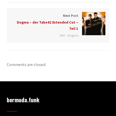
Next Post
Dogma – der Take42 Extended Cut –
Teil 1
#66 - Dogma
Comments are closed.
bermuda.funk