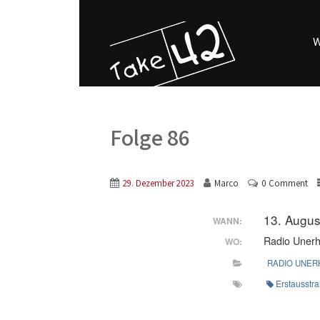
W
Folge 86
29. Dezember 2023
Marco
0 Comment
13. Augus
WANN:
Radio Unerh
WO:
RADIO UNER
Erstausstr