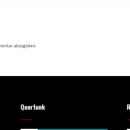
mentar abzugeben.
Querfunk
R