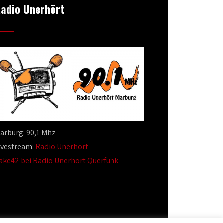
adio Unerhört
arburg: 90,1 Mhz
ivestream:
Radio Unerhört
ake42 bei Radio Unerhört Querfunk