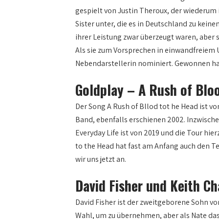
gespielt von Justin Theroux, der wiederum i
Sister unter, die es in Deutschland zu kein
ihrer Leistung zwar überzeugt waren, aber
Als sie zum Vorsprechen in einwandfreiem US
Nebendarstellerin nominiert. Gewonnen hat 
Goldplay – A Rush of Blo
Der Song A Rush of Bllod tot he Head ist 
Band, ebenfalls erschienen 2002. Inzwisch
Everyday Life ist von 2019 und die Tour hier
to the Head hat fast am Anfang auch den Tex
wir uns jetzt an.
David Fisher und Keith Ch
David Fisher ist der zweitgeborene Sohn von
Wahl, um zu übernehmen, aber als Nate das 