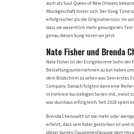
auch als Soul Queen of New Orleans bekannt
Musikgeschäft hinter sich. Der Song Time i
erfolgreicher als die Originalversion. Im s
dass sie wesentlich mehr gesungenen Text 
genau diesen Song hören wir jetzt.
Nate Fisher und Brenda C
Nate Fisher ist der Erstgeborene Sohn der F
Bestattungsunternehmen zu tun haben und bri
dem Bildschirm zu sehen war. Sein erstes 
Company. Danach folgten dann eine Reihe vo
in mehrere kurzlebigen Serien mit, meist so
war durchaus erfolgreich. Seit 2018 spielt er
Brenda Chenowith ist die mehr oder weniger 
erfährt, dass sein Vater gestorben ist und i
dieser kurzen Zusammenfassung dem Hin und H