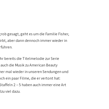
grob gesagt, geht es um die Familie Fisher,
stirbt, aber dann dennoch immer wieder in
rführen.
hr bereits die Titelmelodie zur Serie
uch die Musik zu American Beauty
mer mal wieder in unseren Sendungen und
ch ein paar Filme, die er vertont hat:
taffeln 2 – 5 haben auch immer eine Art
zu viel dazu.