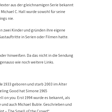
 Dexter aus der gleichnamigen Serie bekannt
k. Michael C. Hall wurde sowohl für seine
ings nie.
nn zwei Kinder und gründen ihre eigene
astauftritte in Serien oder Filmen hatte.
nder hinweißen. Da das nicht in die Sendung
 genauso wie noch weitere Links.
e 1933 geboren und starb 2003 im Alter
Feeling Good hat Simone 1965
l on you. Erst 1994 wurde es bekannt, als
 und auch Michael Buble. Geschrieben und
aint – The Smell of the Crowd“.