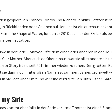
r
n gespielt von Frances Conroy und Richard Jenkins. Letzter stirbt 
n Rückblenden oder Visionen auf. Jenkins ist ein durchaus bekann
Film The Shape of Water, für den er 2018 auch für den Oskar als b
rie Berlin Station.
twe in der Serie. Conroy dürfte dem einen oder anderen in der Roll
Your Mother. Aber auch darüber hinaus, war sie alles andere als untä
rror Story ist sie seit 2011 immer wieder zu sehen. Den größten B
elt sie dann noch mit großen Namen zusammen. James Cromwell wird
ls in Six Feet Under mit und wir eine Vertraute von Ruth Fisher. Ba
 my Side
as kommt ebenfalls in der Serie vor. Irma Thomas ist eine US-am