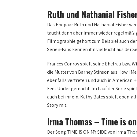
Ruth und Nathanial Fishe
Das Ehepaar Ruth und Nathanial Fisher werde
taucht dann aber immer wieder regelmäßig i
Filmographie gehört zum Beispiel auch der 
Serien-Fans kennen ihn vielleicht aus der Se
Frances Conroy spielt seine Ehefrau bzw. Wi
die Mutter von Barney Stinson aus How I Met 
ebenfalls vertreten und auch in American Ho
Feet Under gemacht. Im Lauf der Serie spi
auch bei ihr ein. Kathy Bates spielt ebenfal
Story mit.
Irma Thomas – Time is on
Der Song TIME IS ON MY SIDE von Irma Thom