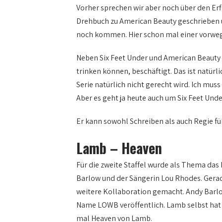
Vorher sprechen wir aber noch über den Erfi
Drehbuch zu American Beauty geschrieben u
noch kommen. Hier schon mal einer vorweg
Neben Six Feet Under und American Beauty ha
trinken können, beschäftigt. Das ist natürl
Serie natürlich nicht gerecht wird. Ich mus
Aber es geht ja heute auch um Six Feet Under
Er kann sowohl Schreiben als auch Regie fü
Lamb – Heaven
Für die zweite Staffel wurde als Thema d
Barlow und der Sängerin Lou Rhodes. Gerad
weitere Kollaboration gemacht. Andy Barlo
Name LOWB veröffentlich. Lamb selbst hat bi
mal Heaven von Lamb.