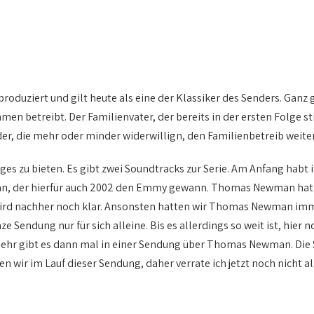
roduziert und gilt heute als eine der Klassiker des Senders. Ganz 
men betreibt. Der Familienvater, der bereits in der ersten Folge 
inder, die mehr oder minder widerwillign, den Familienbetreib weite
iges zu bieten. Es gibt zwei Soundtracks zur Serie. Am Anfang habt i
, der hierfür auch 2002 den Emmy gewann. Thomas Newman hat a
wird nachher noch klar. Ansonsten hatten wir Thomas Newman im
endung nur für sich alleine. Bis es allerdings so weit ist, hier no
Mehr gibt es dann mal in einer Sendung über Thomas Newman. Die S
 wir im Lauf dieser Sendung, daher verrate ich jetzt noch nicht all