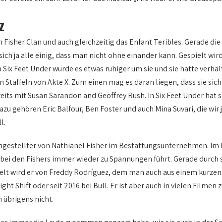
z
em Fisher Clan und auch gleichzeitig das Enfant Teribles. Gerade d
 sich ja alle einig, dass man nicht ohne einander kann. Gespielt wi
ix Feet Under wurde es etwas ruhiger um sie und sie hatte verhäl
 Staffeln von Akte X. Zum einen mag es daran liegen, dass sie sic
ereits mit Susan Sarandon and Geoffrey Rush. In Six Feet Under hat 
azu gehören Eric Balfour, Ben Foster und auch Mina Suvari, die wi
l.
 Angestellter von Nathianel Fisher im Bestattungsunternehmen. Im L
 bei den Fishers immer wieder zu Spannungen führt. Gerade durch 
pielt wird er von Freddy Rodríguez, dem man auch aus einem kurzen
ght Shift oder seit 2016 bei Bull. Er ist aber auch in vielen Filme
 übrigens nicht.