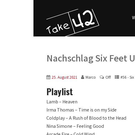
W
Nachschlag Six Feet 
Off
25. August 2021
Marco
#56 - Six
Playlist
Lamb – Heaven
Irma Thomas – Time is on my Side
Coldplay – A Rush of Blood to the Head
Nina Simone – Feeling Good
Arcade Fire – Cold Wind