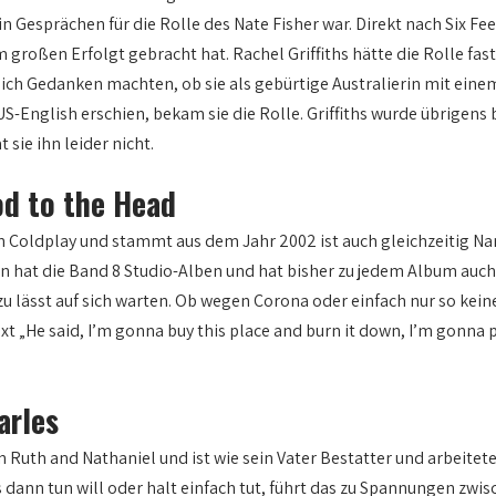
n Gesprächen für die Rolle des Nate Fisher war. Direkt nach Six Fe
em großen Erfolgt gebracht hat. Rachel Griffiths hätte die Rolle 
 sich Gedanken machten, ob sie als gebürtige Australierin mit ei
-English erschien, bekam sie die Rolle. Griffiths wurde übrigens b
sie ihn leider nicht.
od to the Head
von Coldplay und stammt aus dem Jahr 2002 ist auch gleichzeitig 
en hat die Band 8 Studio-Alben und hat bisher zu jedem Album auc
zu lässt auf sich warten. Ob wegen Corona oder einfach nur so keine 
t „He said, I’m gonna buy this place and burn it down, I’m gonna p
arles
 Ruth and Nathaniel und ist wie sein Vater Bestatter und arbeitete
dann tun will oder halt einfach tut, führt das zu Spannungen zwis