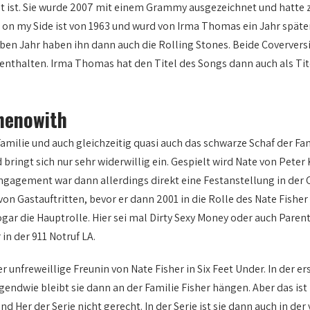
 ist. Sie wurde 2007 mit einem Grammy ausgezeichnet und hatte zu
s on my Side ist von 1963 und wurd von Irma Thomas ein Jahr später
elben Jahr haben ihn dann auch die Rolling Stones. Beide Coverver
enthalten. Irma Thomas hat den Titel des Songs dann auch als Tit
henowith
amilie und auch gleichzeitig quasi auch das schwarze Schaf der Fami
ngt sich nur sehr widerwillig ein. Gespielt wird Nate von Peter K
Engagement war dann allerdings direkt eine Festanstellung in de
n Gastauftritten, bevor er dann 2001 in die Rolle des Nate Fisher
gar die Hauptrolle. Hier sei mal Dirty Sexy Money oder auch Parent
 in der 911 Notruf LA.
unfreweillige Freunin von Nate Fisher in Six Feet Under. In der er
rgendwie bleibt sie dann an der Familie Fisher hängen. Aber das ist 
er der Serie nicht gerecht. In der Serie ist sie dann auch in der