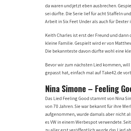
da waren und jetzt eben ausbrechen. Gespie
sei dürfte. Die Serie lief für acht Staffeln 
Arbeit in Six Feet Under als auch für Dexte
Keith Charles ist erst der Freund und dann
kleine Familie. Gespielt wird er von Matthe
Die bekannteste davon dürfte wohl eine klei
Bevor wir zum nächsten Lied kommen, will i
gepasst hat, einfach mal auf Take42.de vorb
Nina Simone – Feeling Go
Das Lied Feeling Good stammt von Nina Sim
von 70 Jahren. Sie war bekannt für ihre We
aufgenommen, wurde damals aber nicht als S
es VW in einem Werbespot verwendete. Sei
zu aller erst veröffentlich wurde das Lied a