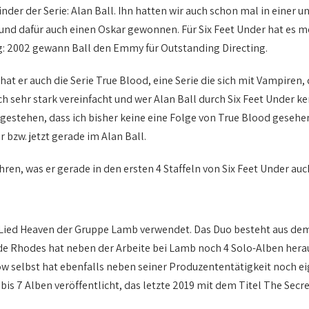
nder der Serie: Alan Ball. Ihn hatten wir auch schon mal in einer 
nd dafür auch einen Oskar gewonnen. Für Six Feet Under hat es m
: 2002 gewann Ball den Emmy für Outstanding Directing.
t er auch die Serie True Blood, eine Serie die sich mit Vampiren, 
ich sehr stark vereinfacht und wer Alan Ball durch Six Feet Under k
s gestehen, dass ich bisher keine eine Folge von True Blood gesehe
 bzw. jetzt gerade im Alan Ball.
hren, was er gerade in den ersten 4 Staffeln von Six Feet Under a
as Lied Heaven der Gruppe Lamb verwendet. Das Duo besteht aus d
e Rhodes hat neben der Arbeite bei Lamb noch 4 Solo-Alben hera
w selbst hat ebenfalls neben seiner Produzententätigkeit noch 
s 7 Alben veröffentlicht, das letzte 2019 mit dem Titel The Secret 