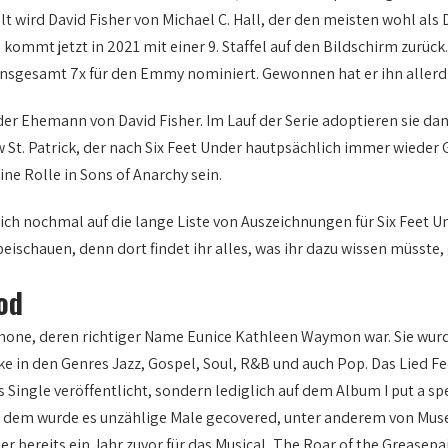
lt wird David Fisher von Michael C. Hall, der den meisten wohl als
und kommt jetzt in 2021 mit einer 9. Staffel auf den Bildschirm zurüc
r insgesamt 7x für den Emmy nominiert. Gewonnen hat er ihn allerd
 der Ehemann von David Fisher. Im Lauf der Serie adoptieren sie da
w St. Patrick, der nach Six Feet Under hautpsächlich immer wieder G
ne Rolle in Sons of Anarchy sein.
ch nochmal auf die lange Liste von Auszeichnungen für Six Feet U
eischauen, denn dort findet ihr alles, was ihr dazu wissen müsste,
od
one, deren richtiger Name Eunice Kathleen Waymon war. Sie wurd
rke in den Genres Jazz, Gospel, Soul, R&B und auch Pop. Das Lied 
ingle veröffentlicht, sondern lediglich auf dem Album I put a spel
t dem wurde es unzählige Male gecovered, unter anderem von Muse
ber bereits ein Jahr zuvor für das Musical „The Roar of the Greasep