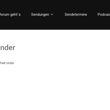
orum geht´s
Sendungen
Sendetermine
Podcas
Under
 Feet Under