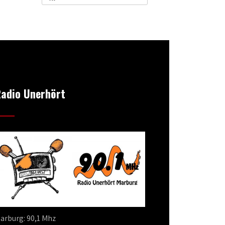
adio Unerhört
arburg: 90,1 Mhz