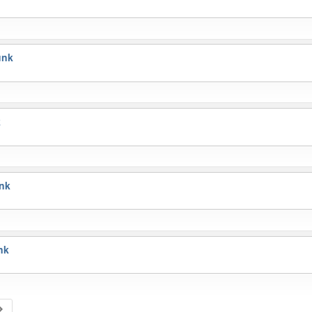
unk
k
nk
nk