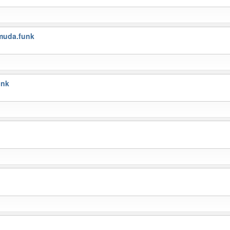
muda.funk
unk