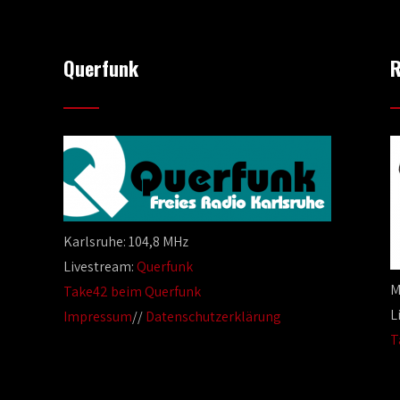
Querfunk
R
Karlsruhe: 104,8 MHz
Livestream:
Querfunk
M
Take42 beim Querfunk
L
Impressum
//
Datenschutzerklärung
T