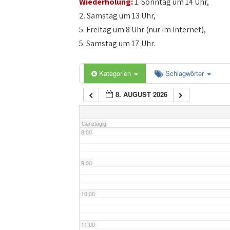
Wiederholung:
1. Sonntag um 14 Uhr,
4:00
2. Samstag um 13 Uhr,
5. Freitag um 8 Uhr (nur im Internet),
5:00
5. Samstag um 17 Uhr.
6:00
Kategorien
Schlagwörter
8. AUGUST 2026
7:00
Ganztägig
8:00
9:00
10:00
11:00