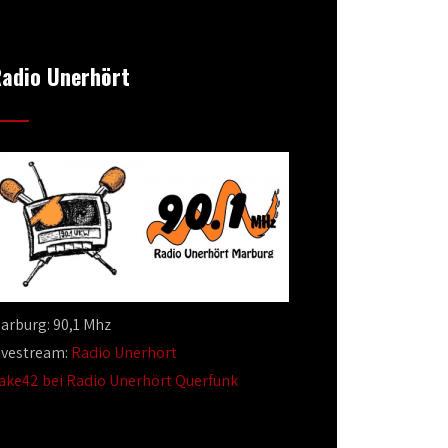
adio Unerhört
arburg: 90,1 Mhz
ivestream:
Radio Unerhört
ake42 bei Radio Unerhört Querfunk