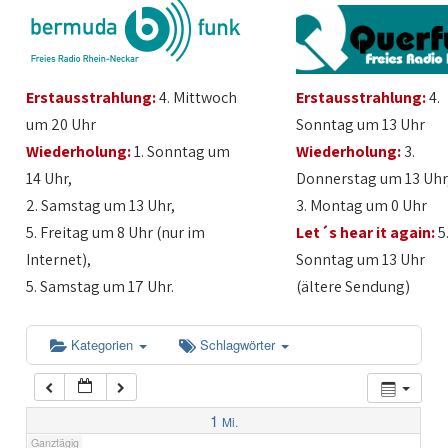
1:00
Erstausstrahlung:
4. Mittwoch
Erstausstrahlung:
4.
2:00
um 20 Uhr
Sonntag um 13 Uhr
Wiederholung:
1. Sonntag um
Wiederholung:
3.
3:00
14 Uhr,
Donnerstag um 13 Uhr
2. Samstag um 13 Uhr,
3. Montag um 0 Uhr
4:00
5. Freitag um 8 Uhr (nur im
Let´s hear it again:
5
Internet),
Sonntag um 13 Uhr
5:00
5. Samstag um 17 Uhr.
(ältere Sendung)
6:00
Kategorien
Schlagwörter
7:00
1
Mi.
Ganztägig