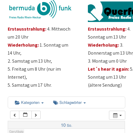
1:00
Erstausstrahlung:
4. Mittwoch
Erstausstrahlung:
4.
2:00
um 20 Uhr
Sonntag um 13 Uhr
Wiederholung:
1. Sonntag um
Wiederholung:
3.
3:00
14 Uhr,
Donnerstag um 13 Uhr
2. Samstag um 13 Uhr,
3. Montag um 0 Uhr
4:00
5. Freitag um 8 Uhr (nur im
Let´s hear it again:
5
Internet),
Sonntag um 13 Uhr
5:00
5. Samstag um 17 Uhr.
(ältere Sendung)
6:00
Kategorien
Schlagwörter
7:00
10
So.
Ganztägig