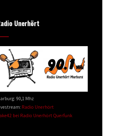
adio Unerhört
arburg: 90,1 Mhz
ivestream:
Radio Unerhört
ake42 bei Radio Unerhört Querfunk