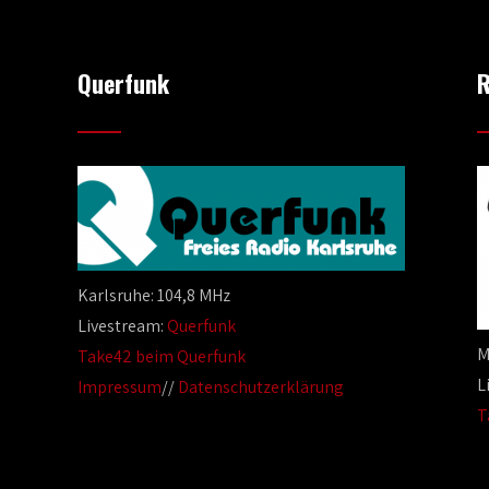
Querfunk
R
Karlsruhe: 104,8 MHz
Livestream:
Querfunk
M
Take42 beim Querfunk
L
Impressum
//
Datenschutzerklärung
T