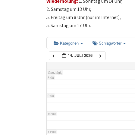
Wiederholung:
1. Sonntag um 14 Uhr,
4:00
2. Samstag um 13 Uhr,
5. Freitag um 8 Uhr (nur im Internet),
5:00
5. Samstag um 17 Uhr.
6:00
Kategorien
Schlagwörter
14. JULI 2026
7:00
Ganztägig
8:00
9:00
10:00
11:00