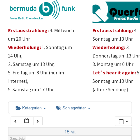
1:00
Erstausstrahlung:
4. Mittwoch
Erstausstrahlung:
4.
2:00
um 20 Uhr
Sonntag um 13 Uhr
Wiederholung:
1. Sonntag um
Wiederholung:
3.
3:00
14 Uhr,
Donnerstag um 13 Uhr
2. Samstag um 13 Uhr,
3. Montag um 0 Uhr
4:00
5. Freitag um 8 Uhr (nur im
Let´s hear it again:
5
Internet),
Sonntag um 13 Uhr
5:00
5. Samstag um 17 Uhr.
(ältere Sendung)
6:00
Kategorien
Schlagwörter
7:00
15
Mi.
Ganztägig