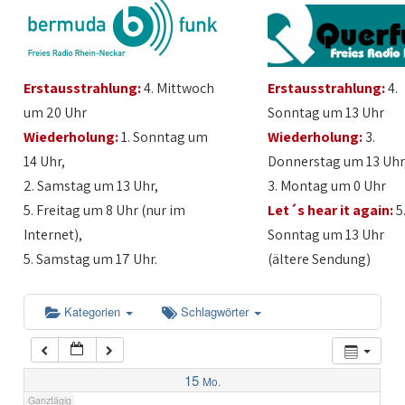
1:00
Erstausstrahlung:
4. Mittwoch
Erstausstrahlung:
4.
2:00
um 20 Uhr
Sonntag um 13 Uhr
Wiederholung:
1. Sonntag um
Wiederholung:
3.
3:00
14 Uhr,
Donnerstag um 13 Uhr
2. Samstag um 13 Uhr,
3. Montag um 0 Uhr
4:00
5. Freitag um 8 Uhr (nur im
Let´s hear it again:
5
Internet),
Sonntag um 13 Uhr
5:00
5. Samstag um 17 Uhr.
(ältere Sendung)
6:00
Kategorien
Schlagwörter
7:00
15
Mo.
Ganztägig