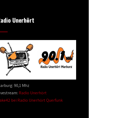
adio Unerhört
arburg: 90,1 Mhz
ivestream:
Radio Unerhört
ake42 bei Radio Unerhört Querfunk