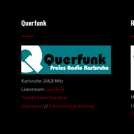
Querfunk
R
Karlsruhe: 104,8 MHz
Livestream:
Querfunk
M
Take42 beim Querfunk
L
Impressum
//
Datenschutzerklärung
T