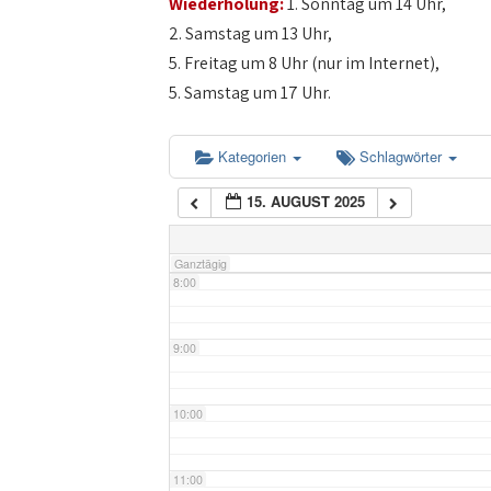
Wiederholung:
1. Sonntag um 14 Uhr,
4:00
2. Samstag um 13 Uhr,
5. Freitag um 8 Uhr (nur im Internet),
5:00
5. Samstag um 17 Uhr.
6:00
Kategorien
Schlagwörter
15. AUGUST 2025
7:00
Ganztägig
8:00
9:00
10:00
11:00