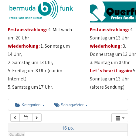
1:00
Erstausstrahlung:
4. Mittwoch
Erstausstrahlung:
4.
2:00
um 20 Uhr
Sonntag um 13 Uhr
Wiederholung:
1. Sonntag um
Wiederholung:
3.
3:00
14 Uhr,
Donnerstag um 13 Uhr
2. Samstag um 13 Uhr,
3. Montag um 0 Uhr
4:00
5. Freitag um 8 Uhr (nur im
Let´s hear it again:
5
Internet),
Sonntag um 13 Uhr
5:00
5. Samstag um 17 Uhr.
(ältere Sendung)
6:00
Kategorien
Schlagwörter
7:00
16
Do.
Ganztägig