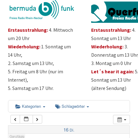
1:00
Erstausstrahlung:
4. Mittwoch
Erstausstrahlung:
4.
2:00
um 20 Uhr
Sonntag um 13 Uhr
Wiederholung:
1. Sonntag um
Wiederholung:
3.
3:00
14 Uhr,
Donnerstag um 13 Uhr
2. Samstag um 13 Uhr,
3. Montag um 0 Uhr
4:00
5. Freitag um 8 Uhr (nur im
Let´s hear it again:
5
Internet),
Sonntag um 13 Uhr
5:00
5. Samstag um 17 Uhr.
(ältere Sendung)
6:00
Kategorien
Schlagwörter
7:00
16
Di.
Ganztägig