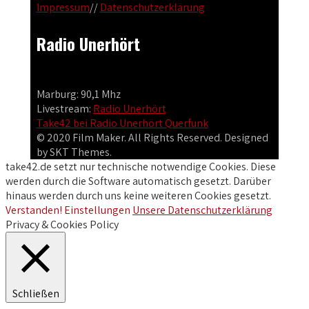
Impressum
//
Datenschutzerklärung
Radio Unerhört
Marburg: 90,1 Mhz
Livestream:
Radio Unerhört
Take42 bei Radio Unerhört Querfunk
© 2020 Film Maker. All Rights Reserved. Designed
by SKT Themes.
take42.de setzt nur technische notwendige Cookies. Diese
werden durch die Software automatisch gesetzt. Darüber
hinaus werden durch uns keine weiteren Cookies gesetzt.
Verstanden!
Einstellungen
Unsere Datenschutzerklärung
Privacy & Cookies Policy
Schließen