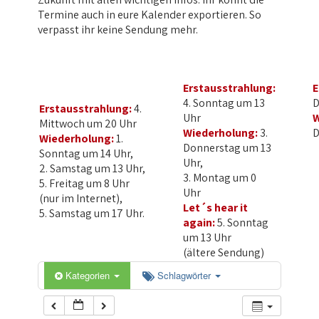
Termine auch in eure Kalender exportieren. So
verpasst ihr keine Sendung mehr.
Erstausstrahlung:
E
4. Sonntag um 13
D
Erstausstrahlung:
4.
Uhr
W
Mittwoch um 20 Uhr
Wiederholung:
3.
D
Wiederholung:
1.
Donnerstag um 13
Sonntag um 14 Uhr,
Uhr,
2. Samstag um 13 Uhr,
3. Montag um 0
5. Freitag um 8 Uhr
Uhr
(nur im Internet),
Let´s hear it
5. Samstag um 17 Uhr.
again:
5. Sonntag
um 13 Uhr
(ältere Sendung)
Kategorien
Schlagwörter