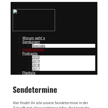
Worum geht´s
Sendungen
Specials
Sendetermine
Podcasts
2020
2019
2018
2017
Playlists
Sendetermine
Hier findet ihr alle unsere Sendetermine in der
Zukunft mit allen wichtigen Infos. Ihr könnt die