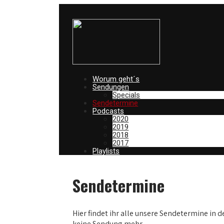
Worum geht´s
Sendungen
Specials
Sendetermine
Podcasts
2020
2019
2018
2017
Playlists
Sendetermine
Hier findet ihr alle unsere Sendetermine in d
keine Sendung mehr.