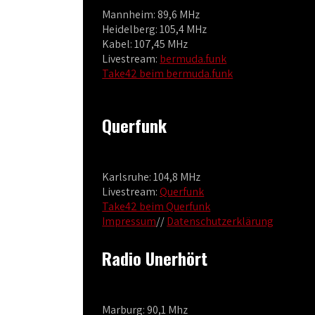
Mannheim: 89,6 MHz
Heidelberg: 105,4 MHz
Kabel: 107,45 MHz
Livestream:
bermuda.funk
Take42 beim bermuda.funk
Querfunk
Karlsruhe: 104,8 MHz
Livestream:
Querfunk
Take42 beim Querfunk
Impressum
//
Datenschutzerklärung
Radio Unerhört
Marburg: 90,1 Mhz