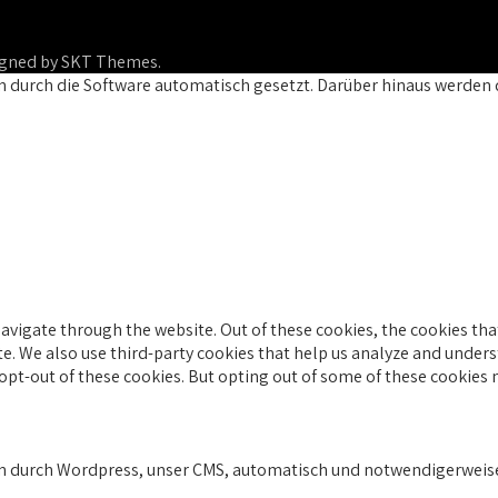
signed by SKT Themes.
n durch die Software automatisch gesetzt. Darüber hinaus werden 
avigate through the website. Out of these cookies, the cookies tha
ite. We also use third-party cookies that help us analyze and under
 opt-out of these cookies. But opting out of some of these cookies
en durch Wordpress, unser CMS, automatisch und notwendigerweise