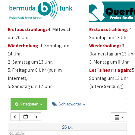
1:00
Erstausstrahlung:
4. Mittwoch
Erstausstrahlung:
4.
2:00
um 20 Uhr
Sonntag um 13 Uhr
Wiederholung:
1. Sonntag um
Wiederholung:
3.
3:00
14 Uhr,
Donnerstag um 13 Uhr
2. Samstag um 13 Uhr,
3. Montag um 0 Uhr
4:00
5. Freitag um 8 Uhr (nur im
Let´s hear it again:
5
Internet),
Sonntag um 13 Uhr
5:00
5. Samstag um 17 Uhr.
(ältere Sendung)
6:00
Kategorien
Schlagwörter
7:00
26
Di.
Ganztägig