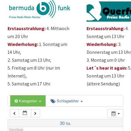
1:00
Erstausstrahlung:
4. Mittwoch
Erstausstrahlung:
4.
2:00
um 20 Uhr
Sonntag um 13 Uhr
Wiederholung:
1. Sonntag um
Wiederholung:
3.
3:00
14 Uhr,
Donnerstag um 13 Uhr
2. Samstag um 13 Uhr,
3. Montag um 0 Uhr
4:00
5. Freitag um 8 Uhr (nur im
Let´s hear it again:
5
Internet),
Sonntag um 13 Uhr
5:00
5. Samstag um 17 Uhr.
(ältere Sendung)
6:00
Kategorien
Schlagwörter
7:00
30
Sa.
Ganztägig