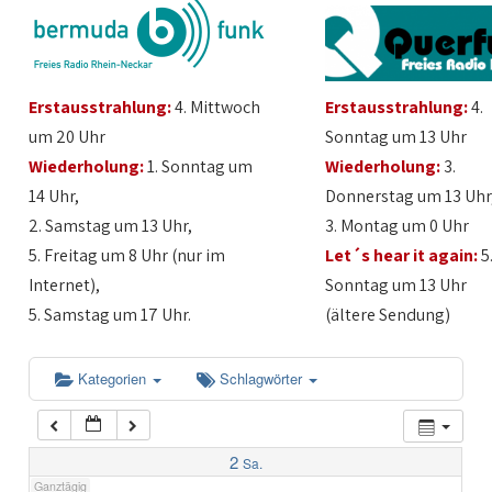
1:00
Erstausstrahlung:
4. Mittwoch
Erstausstrahlung:
4.
2:00
um 20 Uhr
Sonntag um 13 Uhr
Wiederholung:
1. Sonntag um
Wiederholung:
3.
3:00
14 Uhr,
Donnerstag um 13 Uhr
2. Samstag um 13 Uhr,
3. Montag um 0 Uhr
4:00
5. Freitag um 8 Uhr (nur im
Let´s hear it again:
5
Internet),
Sonntag um 13 Uhr
5:00
5. Samstag um 17 Uhr.
(ältere Sendung)
6:00
Kategorien
Schlagwörter
7:00
2
Sa.
Ganztägig