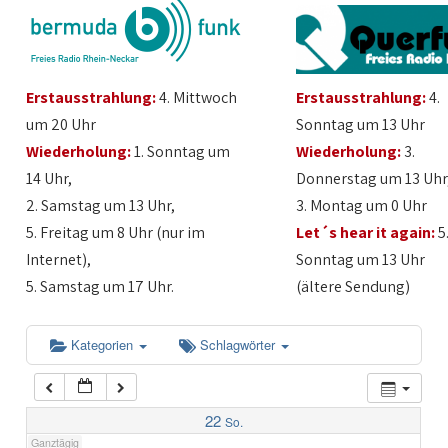
1:00
Erstausstrahlung:
4. Mittwoch
Erstausstrahlung:
4.
2:00
um 20 Uhr
Sonntag um 13 Uhr
Wiederholung:
1. Sonntag um
Wiederholung:
3.
3:00
14 Uhr,
Donnerstag um 13 Uhr
2. Samstag um 13 Uhr,
3. Montag um 0 Uhr
4:00
5. Freitag um 8 Uhr (nur im
Let´s hear it again:
5
Internet),
Sonntag um 13 Uhr
5:00
5. Samstag um 17 Uhr.
(ältere Sendung)
6:00
Kategorien
Schlagwörter
7:00
22
So.
Ganztägig