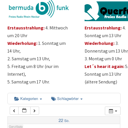
1:00
Erstausstrahlung:
4. Mittwoch
Erstausstrahlung:
4.
2:00
um 20 Uhr
Sonntag um 13 Uhr
Wiederholung:
1. Sonntag um
Wiederholung:
3.
3:00
14 Uhr,
Donnerstag um 13 Uhr
2. Samstag um 13 Uhr,
3. Montag um 0 Uhr
4:00
5. Freitag um 8 Uhr (nur im
Let´s hear it again:
5
Internet),
Sonntag um 13 Uhr
5:00
5. Samstag um 17 Uhr.
(ältere Sendung)
6:00
Kategorien
Schlagwörter
7:00
22
So.
Ganztägig