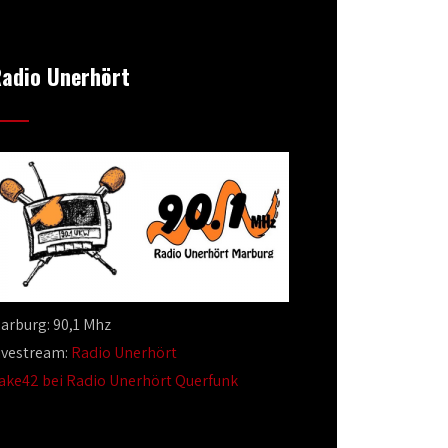
adio Unerhört
arburg: 90,1 Mhz
ivestream:
Radio Unerhört
ake42 bei Radio Unerhört Querfunk