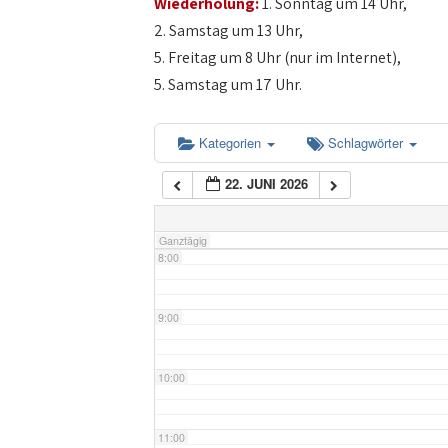
Wiederholung:
1. Sonntag um 14 Uhr,
4:00
2. Samstag um 13 Uhr,
5. Freitag um 8 Uhr (nur im Internet),
5:00
5. Samstag um 17 Uhr.
6:00
Kategorien
Schlagwörter
22. JUNI 2026
7:00
Ganztägig
8:00
9:00
10:00
11:00