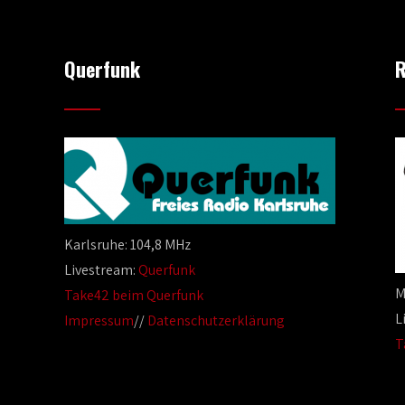
Querfunk
R
Karlsruhe: 104,8 MHz
Livestream:
Querfunk
M
Take42 beim Querfunk
L
Impressum
//
Datenschutzerklärung
T