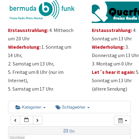
1:00
Erstausstrahlung:
4. Mittwoch
Erstausstrahlung:
4.
2:00
um 20 Uhr
Sonntag um 13 Uhr
Wiederholung:
1. Sonntag um
Wiederholung:
3.
3:00
14 Uhr,
Donnerstag um 13 Uhr
2. Samstag um 13 Uhr,
3. Montag um 0 Uhr
4:00
5. Freitag um 8 Uhr (nur im
Let´s hear it again:
5
Internet),
Sonntag um 13 Uhr
5:00
5. Samstag um 17 Uhr.
(ältere Sendung)
6:00
Kategorien
Schlagwörter
7:00
23
Do.
Ganztägig