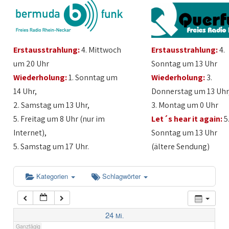
1:00
Erstausstrahlung:
4. Mittwoch
Erstausstrahlung:
4.
2:00
um 20 Uhr
Sonntag um 13 Uhr
Wiederholung:
1. Sonntag um
Wiederholung:
3.
3:00
14 Uhr,
Donnerstag um 13 Uhr
2. Samstag um 13 Uhr,
3. Montag um 0 Uhr
4:00
5. Freitag um 8 Uhr (nur im
Let´s hear it again:
5
Internet),
Sonntag um 13 Uhr
5:00
5. Samstag um 17 Uhr.
(ältere Sendung)
6:00
Kategorien
Schlagwörter
7:00
24
Mi.
Ganztägig