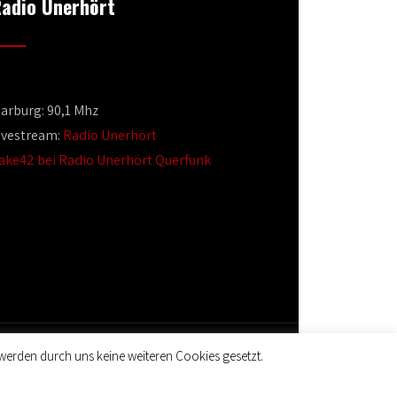
adio Unerhört
arburg: 90,1 Mhz
ivestream:
Radio Unerhört
ake42 bei Radio Unerhört Querfunk
werden durch uns keine weiteren Cookies gesetzt.