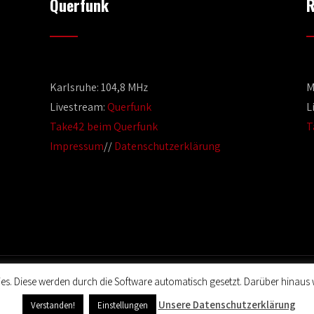
Querfunk
R
Karlsruhe: 104,8 MHz
M
Livestream:
Querfunk
L
Take42 beim Querfunk
T
Impressum
//
Datenschutzerklärung
es. Diese werden durch die Software automatisch gesetzt. Darüber hinaus 
© 2020 Film Maker. All Rights Reserved. Designed by SKT Themes.
Unsere Datenschutzerklärung
Verstanden!
Einstellungen