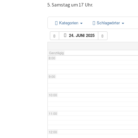
5:00
5. Samstag um 17 Uhr.
6:00
Kategorien
Schlagwörter
24. JUNI 2025
7:00
Ganztägig
8:00
9:00
10:00
11:00
12:00