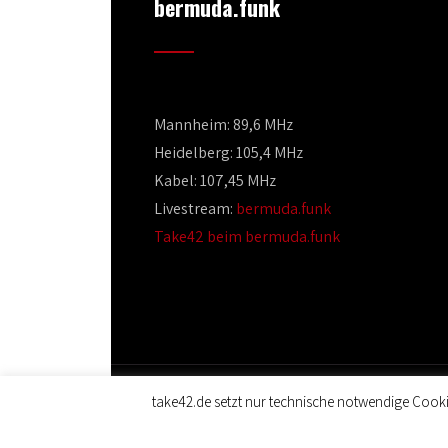
bermuda.funk
Mannheim: 89,6 MHz
Heidelberg: 105,4 MHz
Kabel: 107,45 MHz
Livestream:
bermuda.funk
Take42 beim bermuda.funk
take42.de setzt nur technische notwendige Cooki