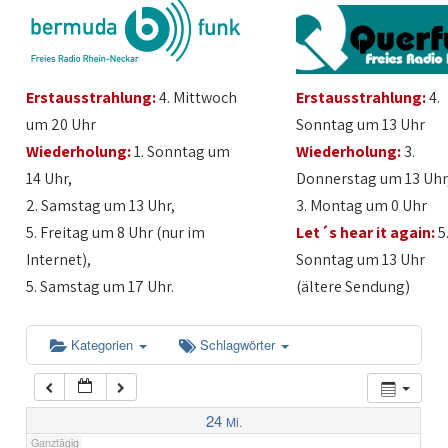
1:00
Erstausstrahlung:
4. Mittwoch
Erstausstrahlung:
4.
2:00
um 20 Uhr
Sonntag um 13 Uhr
Wiederholung:
1. Sonntag um
Wiederholung:
3.
3:00
14 Uhr,
Donnerstag um 13 Uhr
2. Samstag um 13 Uhr,
3. Montag um 0 Uhr
4:00
5. Freitag um 8 Uhr (nur im
Let´s hear it again:
5
Internet),
Sonntag um 13 Uhr
5:00
5. Samstag um 17 Uhr.
(ältere Sendung)
6:00
Kategorien
Schlagwörter
7:00
24
Mi.
Ganztägig