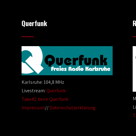
Querfunk
R
Karlsruhe: 104,8 MHz
Livestream:
Querfunk
M
Take42 beim Querfunk
L
Impressum
//
Datenschutzerklärung
T