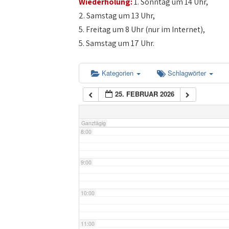
Wiederholung:
1. Sonntag um 14 Uhr,
4:00
2. Samstag um 13 Uhr,
5. Freitag um 8 Uhr (nur im Internet),
5:00
5. Samstag um 17 Uhr.
6:00
Kategorien
Schlagwörter
25. FEBRUAR 2026
7:00
Ganztägig
8:00
9:00
10:00
11:00