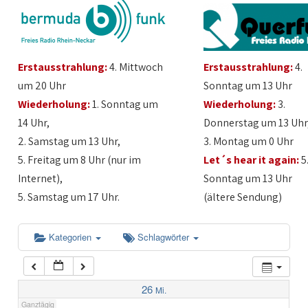
1:00
Erstausstrahlung:
4. Mittwoch
Erstausstrahlung:
4.
2:00
um 20 Uhr
Sonntag um 13 Uhr
Wiederholung:
1. Sonntag um
Wiederholung:
3.
3:00
14 Uhr,
Donnerstag um 13 Uhr
2. Samstag um 13 Uhr,
3. Montag um 0 Uhr
4:00
5. Freitag um 8 Uhr (nur im
Let´s hear it again:
5
Internet),
Sonntag um 13 Uhr
5:00
5. Samstag um 17 Uhr.
(ältere Sendung)
6:00
Kategorien
Schlagwörter
7:00
26
Mi.
Ganztägig