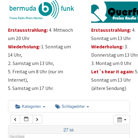
1:00
Erstausstrahlung:
4. Mittwoch
Erstausstrahlung:
4.
2:00
um 20 Uhr
Sonntag um 13 Uhr
Wiederholung:
1. Sonntag um
Wiederholung:
3.
3:00
14 Uhr,
Donnerstag um 13 Uhr
2. Samstag um 13 Uhr,
3. Montag um 0 Uhr
4:00
5. Freitag um 8 Uhr (nur im
Let´s hear it again:
5
Internet),
Sonntag um 13 Uhr
5:00
5. Samstag um 17 Uhr.
(ältere Sendung)
6:00
Kategorien
Schlagwörter
7:00
27
Mi.
Ganztägig