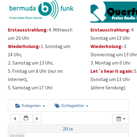
1:00
Erstausstrahlung:
4. Mittwoch
Erstausstrahlung:
4.
2:00
um 20 Uhr
Sonntag um 13 Uhr
Wiederholung:
1. Sonntag um
Wiederholung:
3.
3:00
14 Uhr,
Donnerstag um 13 Uhr
2. Samstag um 13 Uhr,
3. Montag um 0 Uhr
4:00
5. Freitag um 8 Uhr (nur im
Let´s hear it again:
5
Internet),
Sonntag um 13 Uhr
5:00
5. Samstag um 17 Uhr.
(ältere Sendung)
6:00
Kategorien
Schlagwörter
7:00
29
Mi.
Ganztägig