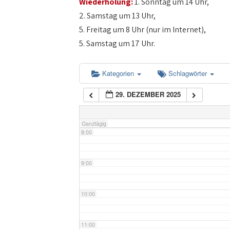
Wiederholung:
1. Sonntag um 14 Uhr,
4:00
2. Samstag um 13 Uhr,
5. Freitag um 8 Uhr (nur im Internet),
5:00
5. Samstag um 17 Uhr.
6:00
Kategorien
Schlagwörter
29. DEZEMBER 2025
7:00
Ganztägig
8:00
9:00
10:00
11:00