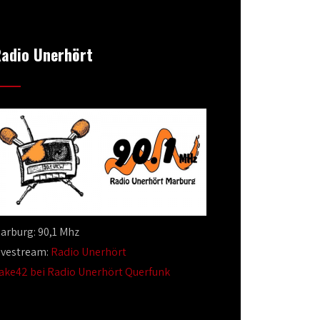
adio Unerhört
arburg: 90,1 Mhz
ivestream:
Radio Unerhört
ake42 bei Radio Unerhört Querfunk