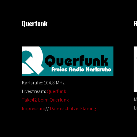
Querfunk
R
Karlsruhe: 104,8 MHz
Livestream:
Querfunk
M
Take42 beim Querfunk
L
Impressum
//
Datenschutzerklärung
T