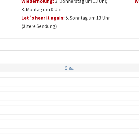
Wiederholung:
3. Donnerstag um 13 Uhr,
W
3. Montag um 0 Uhr
Let´s hear it again:
5. Sonntag um 13 Uhr
(ältere Sendung)
3
So.