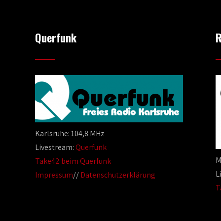
Querfunk
R
Karlsruhe: 104,8 MHz
Livestream:
Querfunk
M
Take42 beim Querfunk
L
Impressum
//
Datenschutzerklärung
T