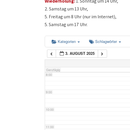
Wiederholung:
1. Sonntag um 14 Uhr,
4:00
2. Samstag um 13 Uhr,
5. Freitag um 8 Uhr (nur im Internet),
5:00
5. Samstag um 17 Uhr.
6:00
Kategorien
Schlagwörter
3. AUGUST 2025
7:00
Ganztägig
8:00
9:00
10:00
11:00