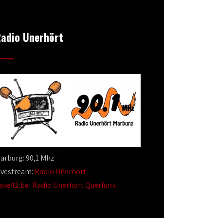
adio Unerhört
arburg: 90,1 Mhz
ivestream:
Radio Unerhört
ake42 bei Radio Unerhört Querfunk