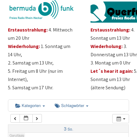
1:00
Erstausstrahlung:
4. Mittwoch
Erstausstrahlung:
4.
2:00
um 20 Uhr
Sonntag um 13 Uhr
Wiederholung:
1. Sonntag um
Wiederholung:
3.
3:00
14 Uhr,
Donnerstag um 13 Uhr
2. Samstag um 13 Uhr,
3. Montag um 0 Uhr
4:00
5. Freitag um 8 Uhr (nur im
Let´s hear it again:
5
Internet),
Sonntag um 13 Uhr
5:00
5. Samstag um 17 Uhr.
(ältere Sendung)
6:00
Kategorien
Schlagwörter
7:00
3
So.
Ganztägig