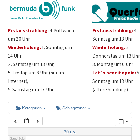
1:00
Erstausstrahlung:
4. Mittwoch
Erstausstrahlung:
4.
2:00
um 20 Uhr
Sonntag um 13 Uhr
Wiederholung:
1. Sonntag um
Wiederholung:
3.
3:00
14 Uhr,
Donnerstag um 13 Uhr
2. Samstag um 13 Uhr,
3. Montag um 0 Uhr
4:00
5. Freitag um 8 Uhr (nur im
Let´s hear it again:
5
Internet),
Sonntag um 13 Uhr
5:00
5. Samstag um 17 Uhr.
(ältere Sendung)
6:00
Kategorien
Schlagwörter
7:00
30
Do.
Ganztägig