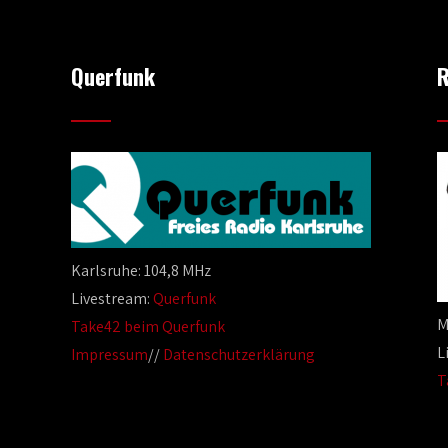
Querfunk
R
Karlsruhe: 104,8 MHz
Livestream:
Querfunk
M
Take42 beim Querfunk
L
Impressum
//
Datenschutzerklärung
T