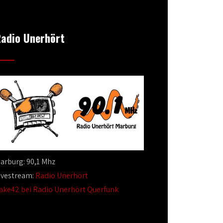
adio Unerhört
arburg: 90,1 Mhz
ivestream:
Radio Unerhört
ake42 bei Radio Unerhört Querfunk