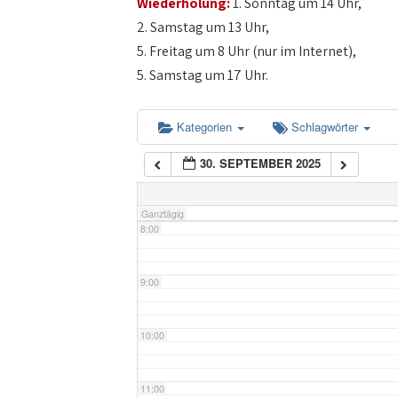
Wiederholung:
1. Sonntag um 14 Uhr,
4:00
2. Samstag um 13 Uhr,
5. Freitag um 8 Uhr (nur im Internet),
5:00
5. Samstag um 17 Uhr.
6:00
Kategorien
Schlagwörter
30. SEPTEMBER 2025
7:00
Ganztägig
8:00
9:00
10:00
11:00