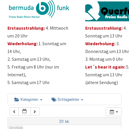
1:00
Erstausstrahlung:
4. Mittwoch
Erstausstrahlung:
4.
2:00
um 20 Uhr
Sonntag um 13 Uhr
Wiederholung:
1. Sonntag um
Wiederholung:
3.
3:00
14 Uhr,
Donnerstag um 13 Uhr
2. Samstag um 13 Uhr,
3. Montag um 0 Uhr
4:00
5. Freitag um 8 Uhr (nur im
Let´s hear it again:
5
Internet),
Sonntag um 13 Uhr
5:00
5. Samstag um 17 Uhr.
(ältere Sendung)
6:00
Kategorien
Schlagwörter
7:00
31
Mi.
Ganztägig