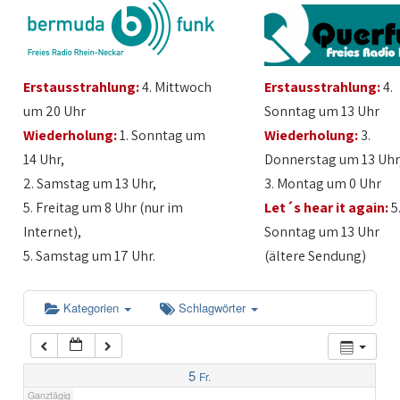
1:00
Erstausstrahlung:
4. Mittwoch
Erstausstrahlung:
4.
2:00
um 20 Uhr
Sonntag um 13 Uhr
Wiederholung:
1. Sonntag um
Wiederholung:
3.
3:00
14 Uhr,
Donnerstag um 13 Uhr
2. Samstag um 13 Uhr,
3. Montag um 0 Uhr
4:00
5. Freitag um 8 Uhr (nur im
Let´s hear it again:
5
Internet),
Sonntag um 13 Uhr
5:00
5. Samstag um 17 Uhr.
(ältere Sendung)
6:00
Kategorien
Schlagwörter
7:00
5
Fr.
Ganztägig