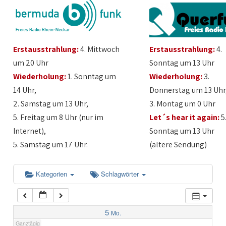
1:00
Erstausstrahlung:
4. Mittwoch
Erstausstrahlung:
4.
2:00
um 20 Uhr
Sonntag um 13 Uhr
Wiederholung:
1. Sonntag um
Wiederholung:
3.
3:00
14 Uhr,
Donnerstag um 13 Uhr
2. Samstag um 13 Uhr,
3. Montag um 0 Uhr
4:00
5. Freitag um 8 Uhr (nur im
Let´s hear it again:
5
Internet),
Sonntag um 13 Uhr
5:00
5. Samstag um 17 Uhr.
(ältere Sendung)
6:00
Kategorien
Schlagwörter
7:00
5
Mo.
Ganztägig