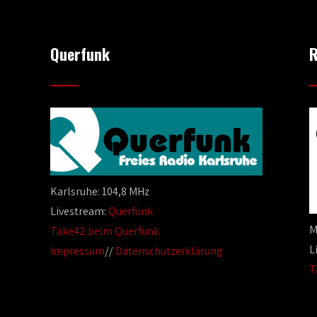
Querfunk
R
Karlsruhe: 104,8 MHz
Livestream:
Querfunk
M
Take42 beim Querfunk
L
Impressum
//
Datenschutzerklärung
T