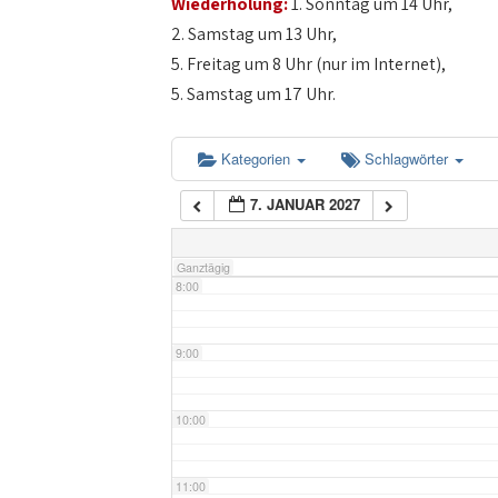
Wiederholung:
1. Sonntag um 14 Uhr,
4:00
2. Samstag um 13 Uhr,
5. Freitag um 8 Uhr (nur im Internet),
5:00
5. Samstag um 17 Uhr.
6:00
Kategorien
Schlagwörter
7. JANUAR 2027
7:00
Ganztägig
8:00
9:00
10:00
11:00