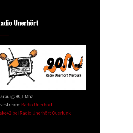
adio Unerhört
arburg: 90,1 Mhz
ivestream:
Radio Unerhört
ake42 bei Radio Unerhört Querfunk