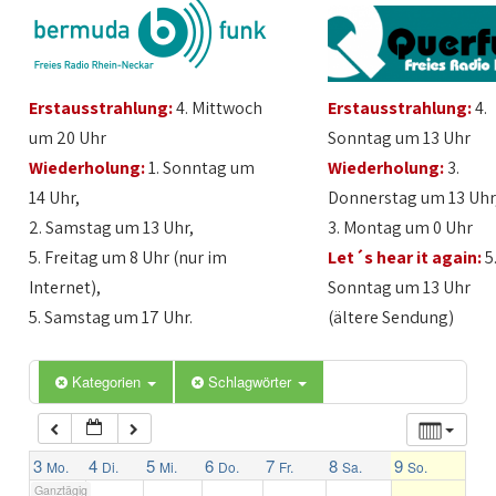
1:00
Erstausstrahlung:
4. Mittwoch
Erstausstrahlung:
4.
2:00
um 20 Uhr
Sonntag um 13 Uhr
Wiederholung:
1. Sonntag um
Wiederholung:
3.
3:00
14 Uhr,
Donnerstag um 13 Uhr
2. Samstag um 13 Uhr,
3. Montag um 0 Uhr
4:00
5. Freitag um 8 Uhr (nur im
Let´s hear it again:
5
Internet),
Sonntag um 13 Uhr
5:00
5. Samstag um 17 Uhr.
(ältere Sendung)
6:00
Kategorien
Schlagwörter
7:00
3
4
5
6
7
8
9
Mo.
Di.
Mi.
Do.
Fr.
Sa.
So.
Ganztägig