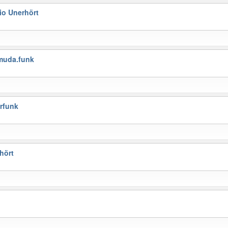
o Unerhört
muda.funk
rfunk
hört