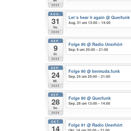
Mi.
2025
AUG.
Let´s hear it again
@ Querfunk
31
Aug. 31 um 13:00 – 14:00
So.
2025
SEP.
Folge 90
@ Radio Unerhört
9
Sep. 9 um 20:00 – 21:00
Di.
2025
SEP.
Folge 90
@ bermuda.funk
24
Sep. 24 um 20:00 – 21:00
Mi.
2025
SEP.
Folge 90
@ Querfunk
28
Sep. 28 um 13:00 – 14:00
So.
2025
OKT.
Folge 91
@ Radio Unerhört
14
Okt. 14 um 20:00 – 21:00