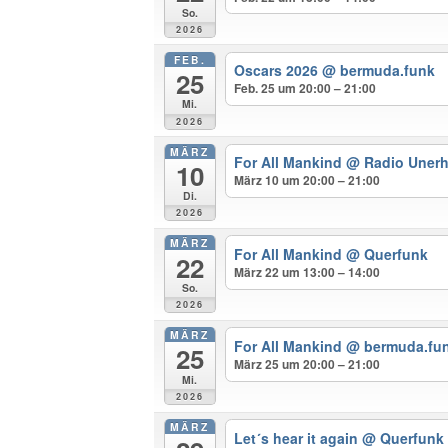
So.
2026
FEB.
Oscars 2026
@ bermuda.funk
25
Feb. 25 um 20:00 – 21:00
Mi.
2026
MÄRZ
For All Mankind
@ Radio Unerh
10
März 10 um 20:00 – 21:00
Di.
2026
MÄRZ
For All Mankind
@ Querfunk
22
März 22 um 13:00 – 14:00
So.
2026
MÄRZ
For All Mankind
@ bermuda.fu
25
März 25 um 20:00 – 21:00
Mi.
2026
MÄRZ
Let´s hear it again
@ Querfunk