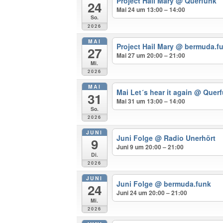
Project Hail Mary
@ Querfunk
24
Mai 24 um 13:00 – 14:00
So.
2026
MAI
Project Hail Mary
@ bermuda.f
27
Mai 27 um 20:00 – 21:00
Mi.
2026
MAI
Mai Let´s hear it again
@ Querf
31
Mai 31 um 13:00 – 14:00
So.
2026
JUNI
Juni Folge
@ Radio Unerhört
9
Juni 9 um 20:00 – 21:00
Di.
2026
JUNI
Juni Folge
@ bermuda.funk
24
Juni 24 um 20:00 – 21:00
Mi.
2026