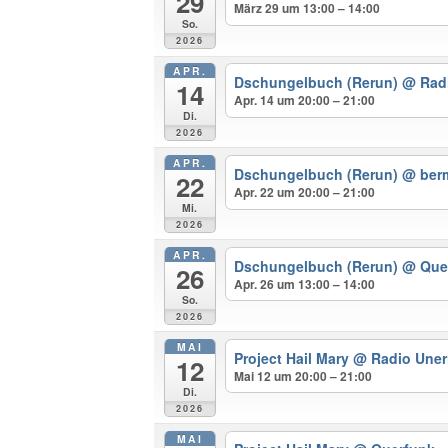
29
März 29 um 13:00 – 14:00
So.
2026
APR.
Dschungelbuch (Rerun)
@ Radi
14
Apr. 14 um 20:00 – 21:00
Di.
2026
APR.
Dschungelbuch (Rerun)
@ ber
22
Apr. 22 um 20:00 – 21:00
Mi.
2026
APR.
Dschungelbuch (Rerun)
@ Que
26
Apr. 26 um 13:00 – 14:00
So.
2026
MAI
Project Hail Mary
@ Radio Uner
12
Mai 12 um 20:00 – 21:00
Di.
2026
MAI