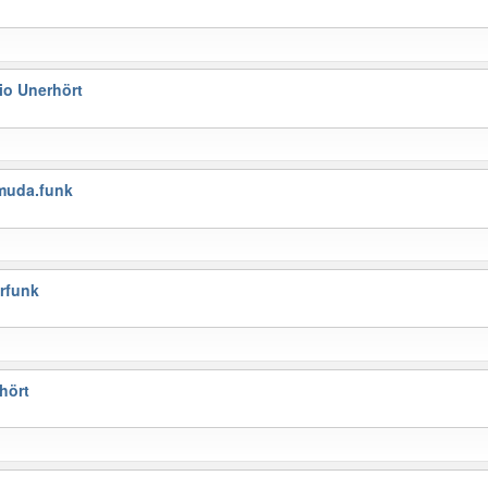
o Unerhört
muda.funk
rfunk
hört