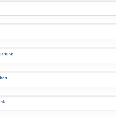
uerfunk
hört
unk