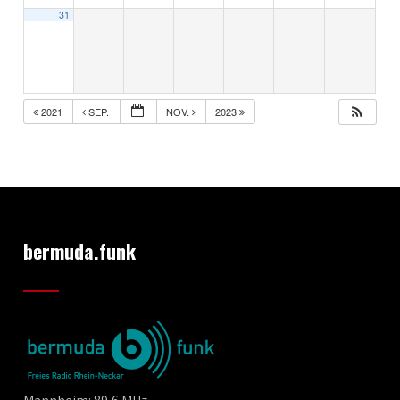
31
2021
SEP.
NOV.
2023
bermuda.funk