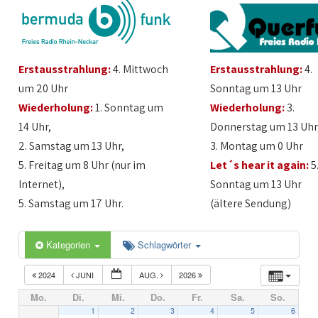
Erstausstrahlung:
4. Mittwoch
Erstausstrahlung:
4.
um 20 Uhr
Sonntag um 13 Uhr
Wiederholung:
1. Sonntag um
Wiederholung:
3.
14 Uhr,
Donnerstag um 13 Uhr
2. Samstag um 13 Uhr,
3. Montag um 0 Uhr
5. Freitag um 8 Uhr (nur im
Let´s hear it again:
5
Internet),
Sonntag um 13 Uhr
5. Samstag um 17 Uhr.
(ältere Sendung)
Kategorien
Schlagwörter
2024
JUNI
AUG.
2026
Mo.
Di.
Mi.
Do.
Fr.
Sa.
So.
1
2
3
4
5
6