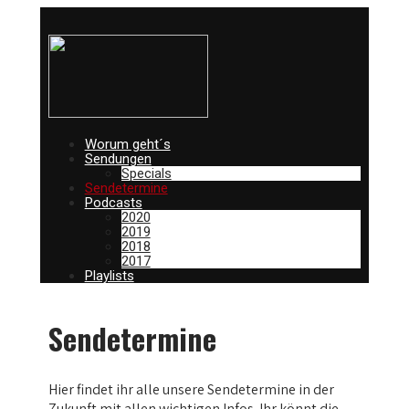
Worum geht´s
Sendungen
Specials
Sendetermine
Podcasts
2020
2019
2018
2017
Playlists
Sendetermine
Hier findet ihr alle unsere Sendetermine in der
Zukunft mit allen wichtigen Infos. Ihr könnt die