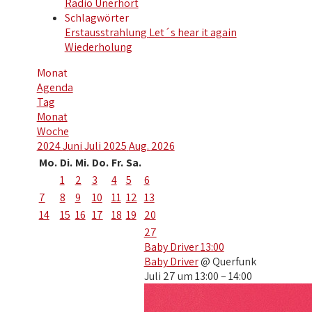
Radio Unerhört
Schlagwörter
Erstausstrahlung
Let´s hear it again
Wiederholung
Monat
Agenda
Tag
Monat
Woche
2024
Juni
Juli 2025
Aug.
2026
Mo.
Di.
Mi.
Do.
Fr.
Sa.
1
2
3
4
5
6
7
8
9
10
11
12
13
14
15
16
17
18
19
20
27
Baby Driver
13:00
Baby Driver
@ Querfunk
Juli 27 um 13:00 – 14:00