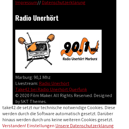
Impressum
//
Datenschutzerklärung
Radio Unerhört
Marburg: 90,1 Mhz
Livestream:
Radio Unerhört
Take42 bei Radio Unerhört Querfunk
© 2020 Film Maker. All Rights Reserved. Designed
by SKT Themes.
take42.de setzt nur technische notwendige Cookies. Diese
werden durch die Software automatisch gesetzt. Darüber
hinaus werden durch uns keine weiteren Cookies gesetzt.
Verstanden!
Einstellungen
Unsere Datenschutzerklärung