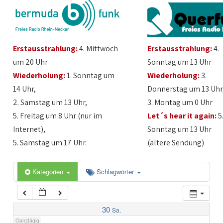
1:00
Erstausstrahlung:
4. Mittwoch
Erstausstrahlung:
4.
2:00
um 20 Uhr
Sonntag um 13 Uhr
Wiederholung:
1. Sonntag um
Wiederholung:
3.
3:00
14 Uhr,
Donnerstag um 13 Uhr
2. Samstag um 13 Uhr,
3. Montag um 0 Uhr
4:00
5. Freitag um 8 Uhr (nur im
Let´s hear it again:
5
Internet),
Sonntag um 13 Uhr
5:00
5. Samstag um 17 Uhr.
(ältere Sendung)
6:00
Kategorien
Schlagwörter
7:00
30
Sa.
Ganztägig