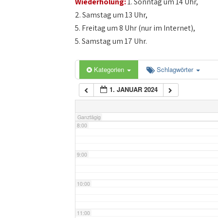
Wiederholung:
1. Sonntag um 14 Uhr,
4:00
2. Samstag um 13 Uhr,
5. Freitag um 8 Uhr (nur im Internet),
5:00
5. Samstag um 17 Uhr.
6:00
Kategorien
Schlagwörter
1. JANUAR 2024
7:00
Ganztägig
8:00
9:00
10:00
11:00