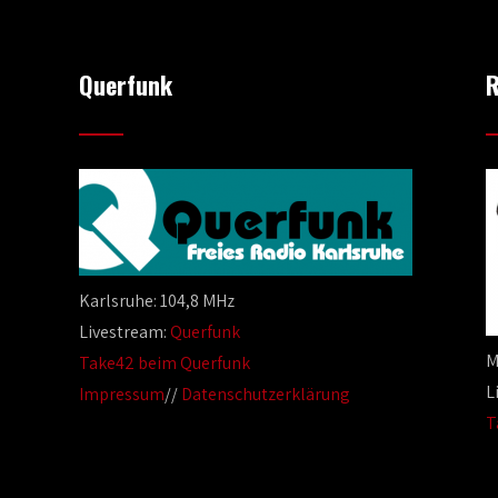
Querfunk
R
Karlsruhe: 104,8 MHz
Livestream:
Querfunk
M
Take42 beim Querfunk
L
Impressum
//
Datenschutzerklärung
T