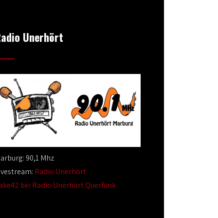
adio Unerhört
arburg: 90,1 Mhz
ivestream:
Radio Unerhört
ake42 bei Radio Unerhört Querfunk