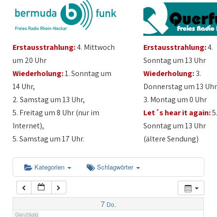
1:00
Erstausstrahlung:
4. Mittwoch
Erstausstrahlung:
4.
2:00
um 20 Uhr
Sonntag um 13 Uhr
Wiederholung:
1. Sonntag um
Wiederholung:
3.
3:00
14 Uhr,
Donnerstag um 13 Uhr
2. Samstag um 13 Uhr,
3. Montag um 0 Uhr
4:00
5. Freitag um 8 Uhr (nur im
Let´s hear it again:
5
Internet),
Sonntag um 13 Uhr
5:00
5. Samstag um 17 Uhr.
(ältere Sendung)
6:00
Kategorien
Schlagwörter
7:00
7
Do.
Ganztägig